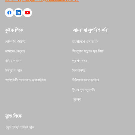
কুইক লিংক
আমরা যা সুপারিশ করি
কোম্পানি পরিচিতি
বাংলাদেশে এসআইপি
আমাদের নেতৃত্ব
মিউচুয়াল ফান্ডের মূল বিষয়
বিনিয়োগ দর্শন
প্রশ্নোত্তর
মিউচুয়াল ফান্ড
মিথ বাস্টার
সেপারেটলি ম্যানেজড অ্যাকাউন্টস
বিনিয়োগ ক্যালকুলেটর
ট্যাক্স ক্যালকুলেটর
প্রবন্ধ
ফান্ড লিংক
একুশ ফার্স্ট ইউনিট ফান্ড