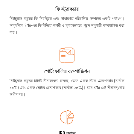
ফি স্ট্রাকচার
মিউচুয়াল ফান্ডের ফি নিয়ন্ত্রিত এবং সাধারণত পরিচালিত সম্পদের একটি শতাংশ।
অন্যদিকে SMA-এর ফি বিনিয়োগকারী ও ম্যানেজারের পছন্দ অনুযায়ী কাস্টমাইজ করা
যায়।
পোর্টফোলিও কম্পোজিশন
মিউচুয়াল ফান্ডের নির্দিষ্ট সীমাবদ্ধতা রয়েছে, যেমন একক স্টকে এক্সপোজার (সর্বোচ্চ
১০%) এবং একক সেক্টরে এক্সপোজার (সর্বোচ্চ ২৫%)। তবে SMA এই সীমাবদ্ধতার
অধীন নয়।
IPO বরাদ্দ