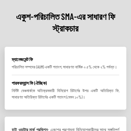
একুশ-পরিচালিত SMA-এর সাধারণ ফি
স্ট্রাকচার
ম্যানেজমেন্ট ফি
পরিচালিত সম্পদের (AUM) একটি শতাংশ, সাধারণত বার্ষিক ০.৫% থেকে ২% পর্যন্ত।
পারফরম্যান্স ফি (ঐচ্ছিক)
নির্দিষ্ট বেঞ্চমার্ককে অতিক্রমকারী বিনিয়োগ রিটার্নের উপর একটি অতিরিক্ত ফি,
সাধারণত অতিরিক্ত রিটার্নের একটি শতাংশ (যেমন ১০%)।
হাই ওয়াটার মার্ক প্রভিশন:
একুশের প্রণোদনা বিনিয়োগকারীদের সাথে সঙ্গতিপূর্ণ