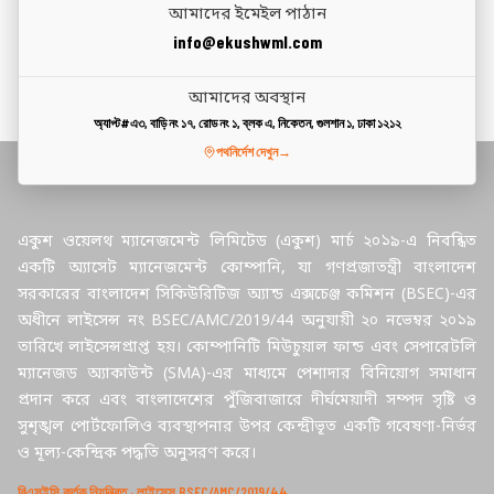
আমাদের ইমেইল পাঠান
info@ekushwml.com
আমাদের অবস্থান
অ্যাপ্ট#এ৩, বাড়ি নং ১৭, রোড নং ১, ব্লক এ, নিকেতন, গুলশান ১, ঢাকা ১২১২
পথনির্দেশ দেখুন
→
একুশ ওয়েলথ ম্যানেজমেন্ট লিমিটেড (একুশ) মার্চ ২০১৯-এ নিবন্ধিত
একটি অ্যাসেট ম্যানেজমেন্ট কোম্পানি, যা গণপ্রজাতন্ত্রী বাংলাদেশ
সরকারের বাংলাদেশ সিকিউরিটিজ অ্যান্ড এক্সচেঞ্জ কমিশন (BSEC)-এর
অধীনে লাইসেন্স নং BSEC/AMC/2019/44 অনুযায়ী ২০ নভেম্বর ২০১৯
তারিখে লাইসেন্সপ্রাপ্ত হয়। কোম্পানিটি মিউচুয়াল ফান্ড এবং সেপারেটলি
ম্যানেজড অ্যাকাউন্ট (SMA)-এর মাধ্যমে পেশাদার বিনিয়োগ সমাধান
প্রদান করে এবং বাংলাদেশের পুঁজিবাজারে দীর্ঘমেয়াদী সম্পদ সৃষ্টি ও
সুশৃঙ্খল পোর্টফোলিও ব্যবস্থাপনার উপর কেন্দ্রীভূত একটি গবেষণা-নির্ভর
ও মূল্য-কেন্দ্রিক পদ্ধতি অনুসরণ করে।
বিএসইসি কর্তৃক নিয়ন্ত্রিত · লাইসেন্স BSEC/AMC/2019/44