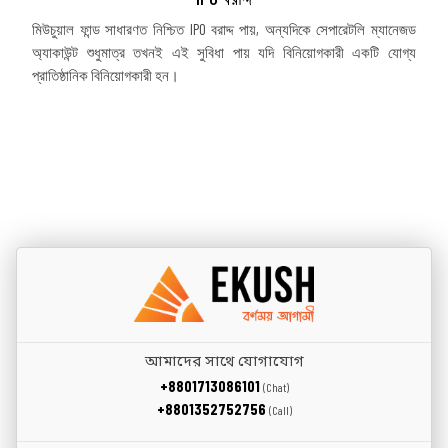
মিউচুয়াল ফান্ড সাধারণত নিশ্চিত IPO বরাদ্দ পায়, অন্যদিকে সেপারেটলি ম্যানেজড
অ্যাকাউন্ট শুধুমাত্র তখনই এই সুবিধা পায় যদি বিনিয়োগকারী একটি যোগ্য
প্রাতিষ্ঠানিক বিনিয়োগকারী হন।
আমাদের সাথে যোগাযোগ
+8801713086101
(Chat)
+8801352752756
(Call)